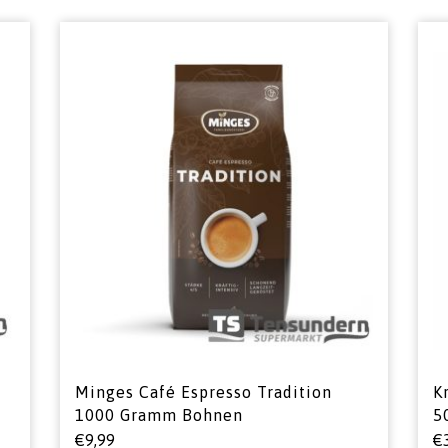
Minges Café Espresso Tradition
K
1000 Gramm Bohnen
5
€
9,99
€