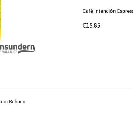
Café Intención Espre
€
15,85
ramm Bohnen