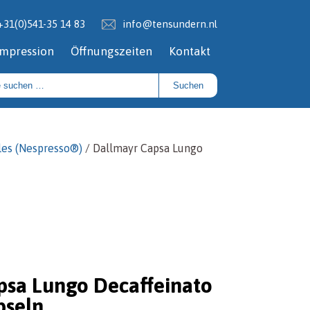
+31(0)541-35 14 83
info@tensundern.nl
Impression
Öffnungszeiten
Kontakt
Suchen
ules (Nespresso®)
/ Dallmayr Capsa Lungo
psa Lungo Decaffeinato
pseln