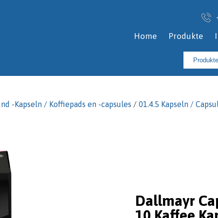
Home
Produkte
Suchen
nach:
und -Kapseln / Koffiepads en -capsules
/
01.4.5 Kapseln / Caps
Dallmayr Ca
10 Kaffee Ka