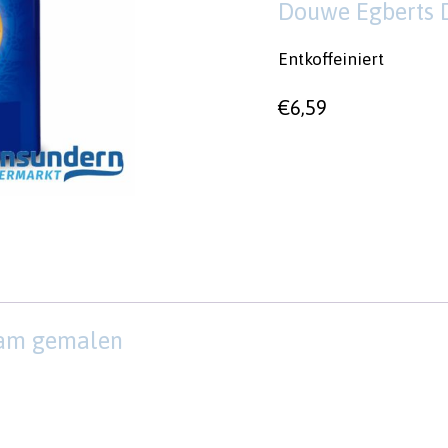
Douwe Egberts 
Entkoffeiniert
€
6,59
ram gemalen