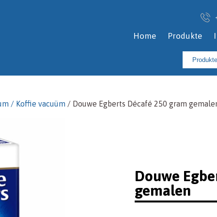
Home
Produkte
Suchen
nach:
um / Koffie vacuüm
/ Douwe Egberts Décafé 250 gram gemale
Douwe Egber
gemalen