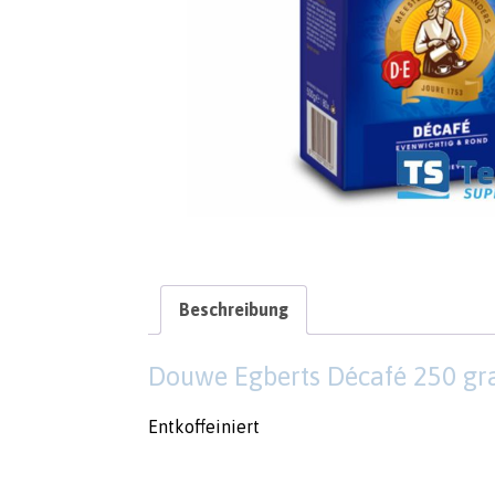
Beschreibung
Douwe Egberts Décafé 250 g
Entkoffeiniert