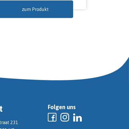
zum Produkt
t
Folgen uns
traat 231