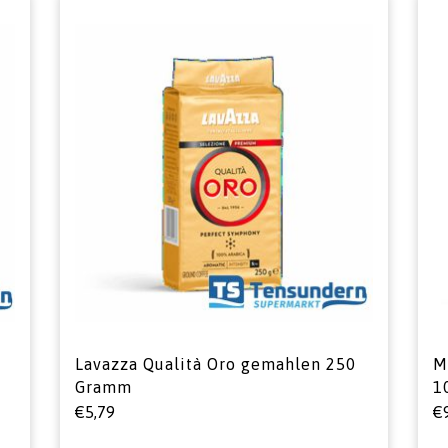
Lavazza Qualità Oro gemahlen 250
M
Gramm
1
€
5,79
€