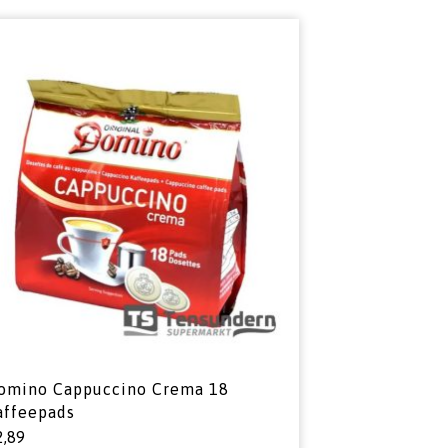
omino Cappuccino Crema 18
affeepads
2,89