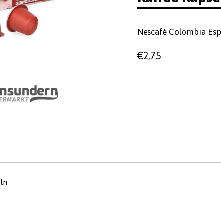
Nescafé Colombia Espr
€
2,75
eln