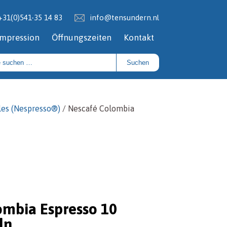
+31(0)541-35 14 83
info@tensundern.nl
Impression
Öffnungszeiten
Kontakt
Suchen
ules (Nespresso®)
/ Nescafé Colombia
ombia Espresso 10
ln