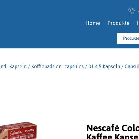
Home
Produkte
Suchen
nach:
und -Kapseln / Koffiepads en -capsules
/
01.4.5 Kapseln / Caps
Nescafé Col
Kaffee Kapse