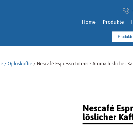
Home
Produkte
Suchen
nach:
ee / Oploskoffie
/ Nescafé Espresso Intense Aroma löslicher K
Nescafé Esp
löslicher Ka