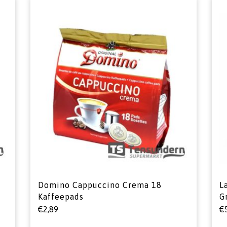
Domino Cappuccino Crema 18
L
Kaffeepads
G
€
2,89
€