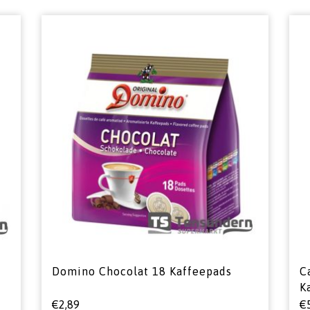
Domino Chocolat 18 Kaffeepads
C
K
€
2,89
€