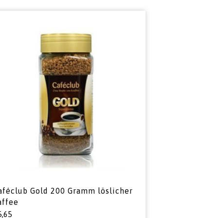
aféclub Gold 200 Gramm löslicher
affee
5,65