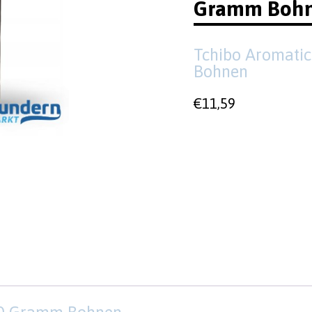
Gramm Boh
Tchibo Aromati
Bohnen
€
11,59